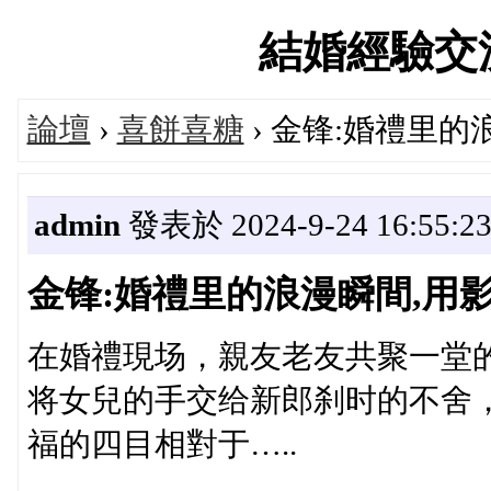
結婚經驗交流論
論壇
›
喜餅喜糖
› 金锋:婚禮里
admin
發表於 2024-9-24 16:55:2
金锋:婚禮里的浪漫瞬間,用
在婚禮現场，親友老友共聚一堂
将女兒的手交给新郎刹时的不舍
福的四目相對于…..