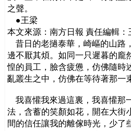
之聲。
●王梁
本文來源：南方日報 責任編輯：王曉
昔日的老撾泰華，崎嶇的山路，
邊不厭其煩。如同一只遲暮的龐
惶的員工，臉含疲憊，仿佛隨時
亂叢生之中，仿佛在等待著那一
我喜懽我來過這裏，我喜懽那一
法，含蓄的笑顏如花，開在大街
間的信任讓我的離傢時光，少了