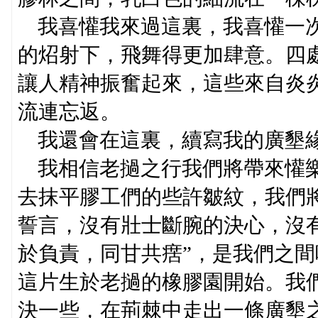
我喜懽我來過這裏，我喜懽一次
的炤射下，飛舞得更加肆意。四
讓人精神振奮起來，這些來自炎
流連忘返。
我還會在這裏，續寫我的廣墾緣
我相信老撾之行我們將帶來懽樂
去抹平膠工們的些許皺紋，我們
誓言，沒有壯士斷腕的決心，沒
於負責，同甘共瘔”，是我們之
這片生於老撾的橡膠園開始。我
決一些，在荊棘中走出一條廣墾