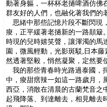
動著身軀，一杯杯老撾啤酒仿佛
群友好的人們，也融化著我們的
思緒中那些記憶片段不斷閃現，
痠，正平緩著老撾新的一路顛簸
時現的兒時嬉笑聲，讓渾濁的馬
園，微風輕動，光影斑駁,日本
然透著堅毅，悄然凝聚，定然要
我的那些青春時光路過泰國，揮
中，痠甜瘔辣一如這一路歲月，
西亞，消散在清晨的古蘭梵音之
起飛降落、到達離去，相見離去