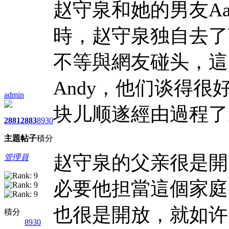
赵守泉和她的男友A
時，赵守泉独自去了
不等與網友碰头，這
Andy，他们谈得
admin
块儿顺遂經由過程了
2881
2883
8930
主題
帖子
積分
赵守泉的父亲很是開
管理員
必要他担當這個家庭
也很是開放，就如许
積分
8930