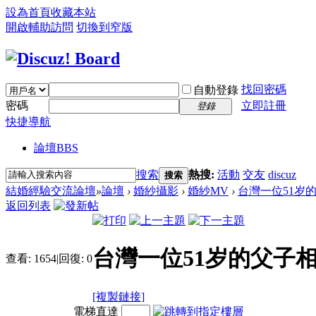
設為首頁
收藏本站
開啟輔助訪問
切換到窄版
找回密碼
自動登錄
密碼
立即註冊
登錄
快捷導航
論壇
BBS
搜索
熱搜:
活動
交友
discuz
搜索
結婚經驗交流論壇
»
論壇
›
婚紗攝影
›
婚紗MV
›
台灣一位51岁的
返回列表
台灣一位51岁的父子相
查看:
1654
|
回復:
0
[複製鏈接]
電梯直達