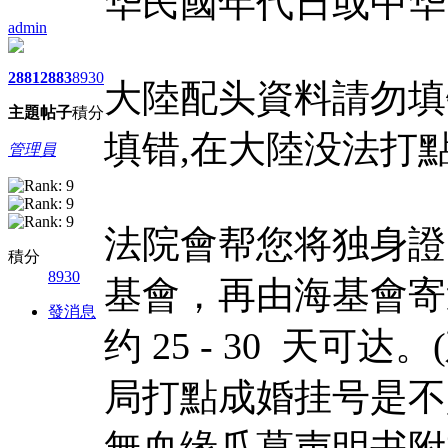
华民國年代日或中华
admin
2881
2883
8930
大陸配头資料請勿填
主題
帖子
積分
填错,在大陸没法打點
管理員
法院會帮您将独身證
積分
8930
基會，再由海基會寄
發消息
约 25 - 30 天
局打點成婚挂号是不
無血缘瓜葛声明书附