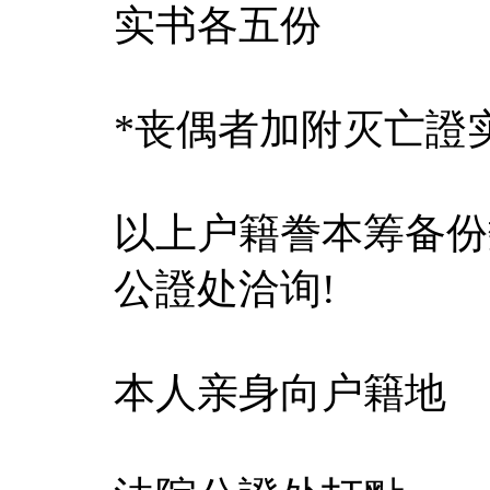
实书各五份
*丧偶者加附灭亡證
以上户籍誊本筹备份
公證处洽询!
本人亲身向户籍地