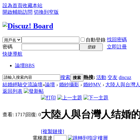
設為首頁
收藏本站
開啟輔助訪問
切換到窄版
找回密碼
自動登錄
密碼
立即註冊
登錄
快捷導航
論壇
BBS
搜索
熱搜:
活動
交友
discuz
搜索
結婚經驗交流論壇
»
論壇
›
婚紗攝影
›
婚紗MV
›
大陸人與台灣
返回列表
大陸人與台灣人结婚
查看:
1717
|
回復:
0
[複製鏈接]
電梯直達