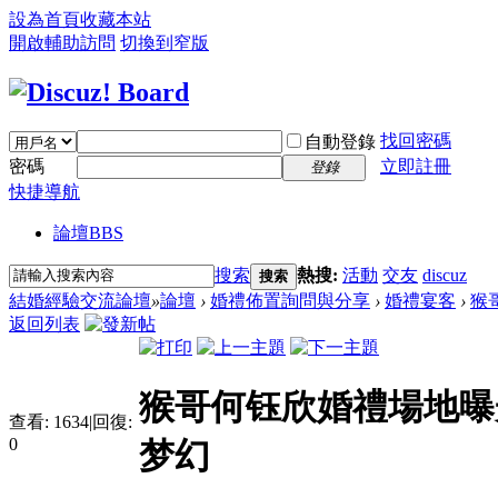
設為首頁
收藏本站
開啟輔助訪問
切換到窄版
找回密碼
自動登錄
密碼
立即註冊
登錄
快捷導航
論壇
BBS
搜索
熱搜:
活動
交友
discuz
搜索
結婚經驗交流論壇
»
論壇
›
婚禮佈置詢問與分享
›
婚禮宴客
›
猴
返回列表
猴哥何钰欣婚禮場地曝光
查看:
1634
|
回復:
0
梦幻