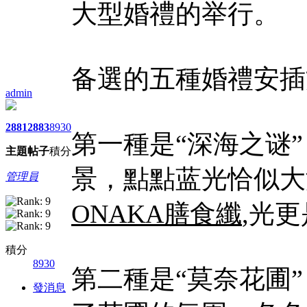
大型婚禮的举行。
备選的五種婚禮安插
admin
2881
2883
8930
第一種是“深海之谜
主題
帖子
積分
景，點點蓝光恰似大
管理員
ONAKA膳食纖
,光
積分
8930
第二種是“莫奈花圃
發消息