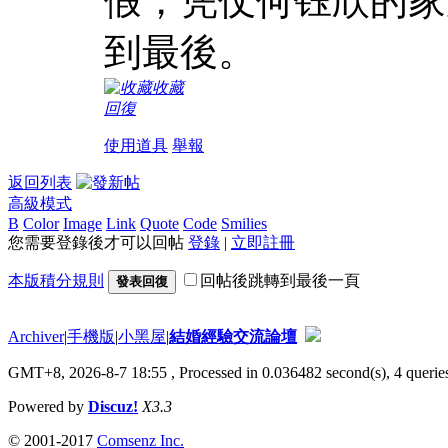
假，凭仗何钰欣的家
到最後。
收藏
回復
使用道具
舉報
返回列表
高級模式
B
Color
Image
Link
Quote
Code
Smilies
您需要登錄後才可以回帖
登錄
|
立即註冊
本版積分規則
回帖後跳轉到最後一頁
發表回復
Archiver
|
手機版
|
小黑屋
|
結婚經驗交流論壇
GMT+8, 2026-8-7 18:55
, Processed in 0.036482 second(s), 4 queries
Powered by
Discuz!
X3.3
© 2001-2017
Comsenz Inc.